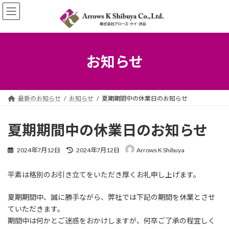
コ
ナ
ン
ビ
テ
ゲ
ン
ー
ツ
シ
へ
ョ
お知らせ
ス
ン
キ
に
ッ
移
プ
動
最新のお知らせ
お知らせ
夏期期間中の休業日のお知らせ
夏期期間中の休業日のお知らせ
最
2024年7月12日
2024年7月12日
Arrows K Shibuya
終
更
平素は格別のお引き立てをいただき厚くお礼申し上げます。
新
日
時
夏期期間中、誠に勝手ながら、弊社では下記の期間を休業とさせ
:
ていただきます。
期間中は何かとご迷惑をおかけしますが、何卒ご了承の程宜しく