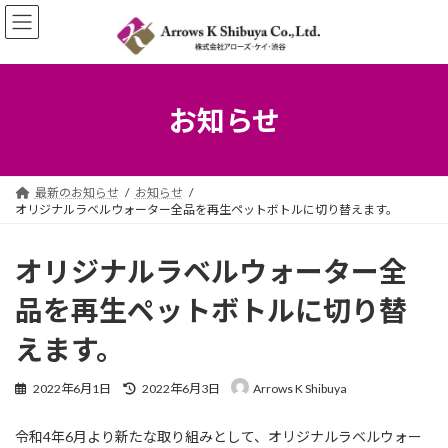
コ
ナ
ン
ビ
テ
ゲ
ン
ー
ツ
シ
へ
ョ
お知らせ
ス
ン
キ
に
ッ
移
プ
動
最新のお知らせ
お知らせ
オリジナルラベルウォーター全品を再生ペットボトルに切り替えます。
オリジナルラベルウォーター全
品を再生ペットボトルに切り替
えます。
最
2022年6月1日
2022年6月3日
Arrows K Shibuya
終
更
令和4年6月より新たな取り組みとして、オリジナルラベルウォー
新