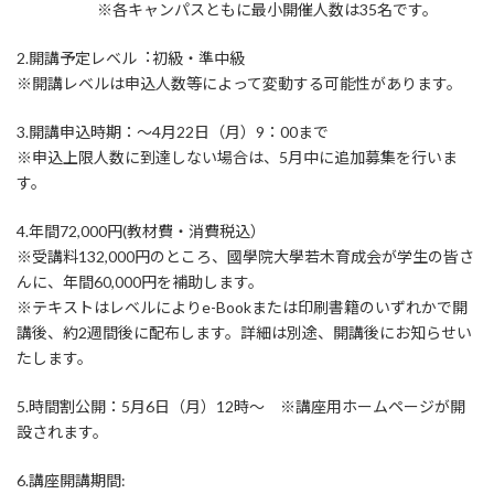
※各キャンパスともに最小開催人数は35名です。
2.開講予定レベル︓初級・準中級
※開講レベルは申込人数等によって変動する可能性があります。
3.開講申込時期：～4月22日（月）9：00まで
※申込上限人数に到達しない場合は、5月中に追加募集を行いま
す。
4.年間72,000円(教材費・消費税込）
※受講料132,000円のところ、國學院大學若木育成会が学生の皆さ
んに、年間60,000円を補助します。
※テキストはレベルによりe-Bookまたは印刷書籍のいずれかで開
講後、約2週間後に配布します。詳細は別途、開講後にお知らせい
たします。
5.時間割公開：5月6日（月）12時～ ※講座用ホームページが開
設されます。
6.講座開講期間: