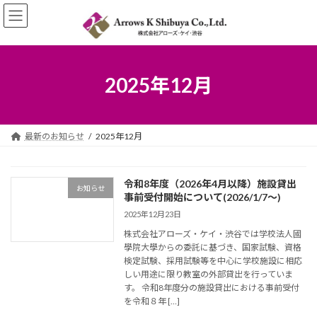
コ
ナ
ン
ビ
テ
ゲ
ン
ー
ツ
シ
へ
ョ
2025年12月
ス
ン
キ
に
ッ
移
プ
動
最新のお知らせ
2025年12月
令和8年度（2026年4月以降）施設貸出
お知らせ
事前受付開始について(2026/1/7～)
2025年12月23日
株式会社アローズ・ケイ・渋谷では学校法人國
學院大學からの委託に基づき、国家試験、資格
検定試験、採用試験等を中心に学校施設に相応
しい用途に限り教室の外部貸出を行っていま
す。 令和8年度分の施設貸出における事前受付
を令和８年 […]