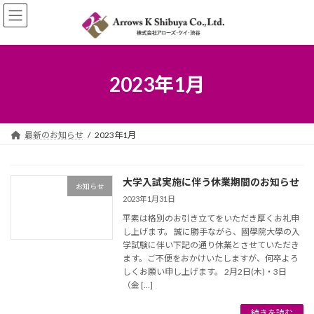
コ
ナ
ン
ビ
テ
ゲ
ン
ー
ツ
シ
へ
ョ
2023年1月
ス
ン
キ
に
ッ
移
プ
動
最新のお知らせ
2023年1月
大学入試実施に伴う休業期間のお知らせ
お知らせ
2023年1月31日
平素は格別のお引き立てをいただき厚くお礼申
し上げます。 誠に勝手ながら、國學院大學の入
学試験に伴い下記の通り休業とさせていただき
ます。ご不便をおかけいたしますが、何卒よろ
しくお願い申し上げます。 2月2日(木)・3日
（金 […]
続きを読む