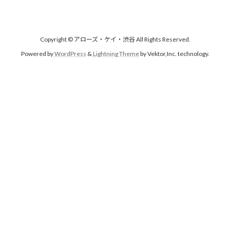
Copyright © アローズ・ケイ・渋谷 All Rights Reserved.
Powered by
WordPress
&
Lightning Theme
by Vektor,Inc. technology.