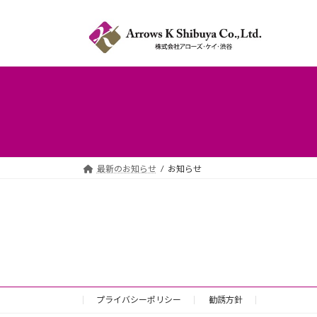
コ
ナ
ン
ビ
テ
ゲ
ン
ー
ツ
シ
へ
ョ
ス
ン
キ
に
ッ
移
プ
動
最新のお知らせ
お知らせ
プライバシーポリシー
勧誘方針